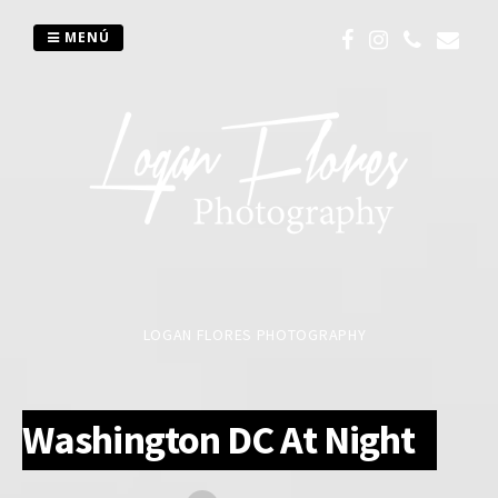
Saltar
al
MENÚ
contenido
LOGAN FLORES PHOTOGRAPHY
Washington DC At Night