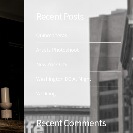
Recent Posts
Quinceañeras
Artists Photoshoot
New York City
Washington DC At Night
Wedding
Recent Comments